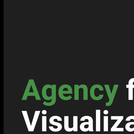
Agency
Visuali­z