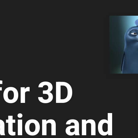
for 3D
a­tion and